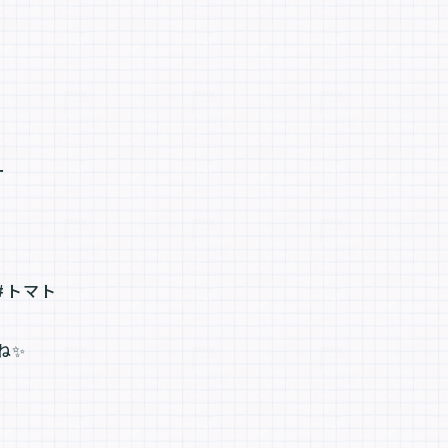
ー
 #トマト
ね✨