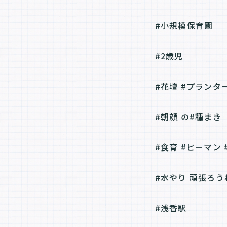
#小規模保育園
#2歳児
#花壇 #プランタ
#朝顔 の#種まき
#食育 #ピーマン
#水やり 頑張ろう
#浅香駅