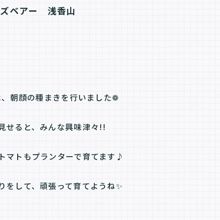
ッズベアー　浅香山
)は、朝顔の種まきを行いました❁
見せると、みんな興味津々!!
トマトもプランターで育てます♪
りをして、頑張って育てようね✨