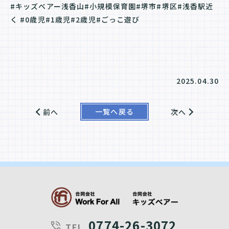
#キッズベアー浅香山#小規模保育園#堺市#堺区#浅香駅近
く #0歳児#1歳児#2歳児#ごっこ遊び
2025.04.30
一覧へ戻る
前へ
次へ
0774-26-3072
TEL.